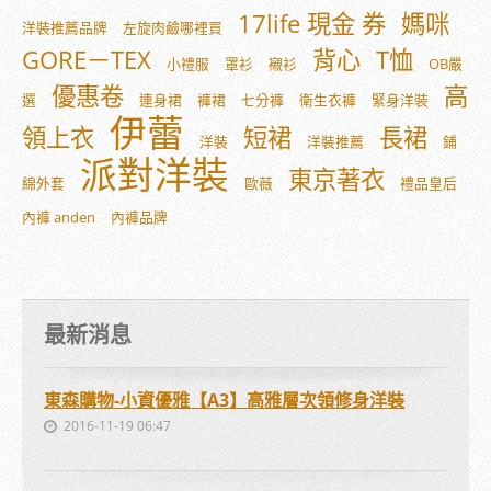
17life 現金 券
媽咪
洋裝推薦品牌
左旋肉鹼哪裡買
GORE－TEX
背心
T恤
小禮服
罩衫
襯衫
OB嚴
優惠卷
高
選
連身裙
褲裙
七分褲
衛生衣褲
緊身洋裝
伊蕾
領上衣
短裙
長裙
洋裝
洋裝推薦
鋪
派對洋裝
東京著衣
綿外套
歐薇
禮品皇后
內褲 anden
內褲品牌
最新消息
東森購物-小資優雅【A3】高雅層次領修身洋裝
2016-11-19 06:47