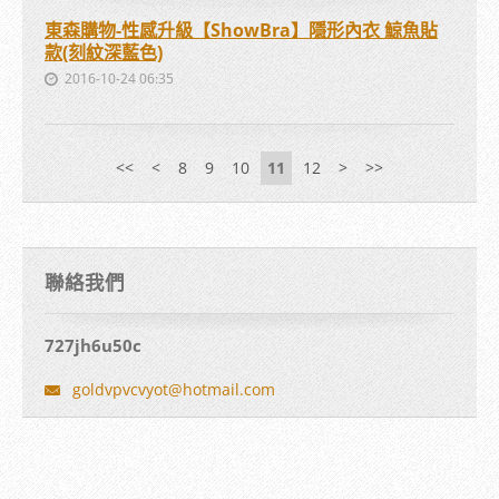
東森購物-性感升級【ShowBra】隱形內衣 鯨魚貼
款(刻紋深藍色)
2016-10-24 06:35
<<
<
8
9
10
11
12
>
>>
聯絡我們
727jh6u50c
goldvpvc
vyot@hot
mail.com