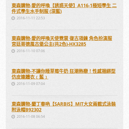
東森購物-愛的呼喚【誘惑天使】A116-1極短學生 二
件式學生水手制服 (深藍)
2016-11-11 22:53
東森購物-愛的呼喚天使霓裳 復古項鍊 角色扮演服
宮廷哥德風古堡公主(共2色)-HX3285
2016-11-10 07:06
東森購物-不讓你睡草莓牛奶 狂潮熱戀！性感捆綁型
仿皮連體衣﹝藍﹞
2016-11-09 07:04
東森購物-墾丁春吶【SARBIS】MIT大女兩截式泳裝
附泳帽B92302
2016-11-08 06:54