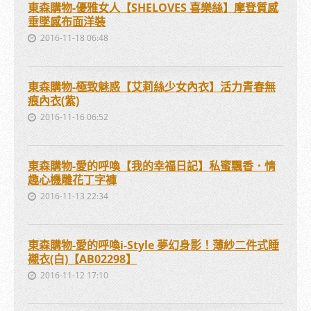
東森購物-優雅女人【SHELOVES 喜樂絲】摩登質感
垂墜感布面洋裝
2016-11-18 06:48
東森購物-極致魅惑【艾莉絲少女內衣】活力青春無
痕內衣(紫)
2016-11-16 06:52
東森購物-愛的呼喚【我的幸福日記】私蜜飄香．情
趣心機雕花丁字褲
2016-11-13 22:34
東森購物-愛的呼喚i-Style 夢幻身影！薄紗二件式睡
襯衣(白)【AB02298】
2016-11-12 17:10