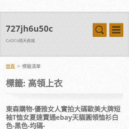
727jh6u50c
CoOCo晴天商城
首頁
>
標籤清單
標籤: 高領上衣
東森購物-優雅女人實拍大碼歐美大牌短
袖T恤女夏速賣通ebay天貓圓領恤衫白
色-黑色-均碼-