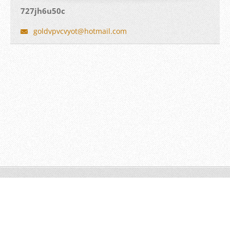
727jh6u50c
goldvpvc
vyot@hot
mail.com
© 2016 版權所有。
Make a free website