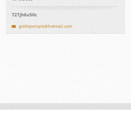
727jh6u50c
goldvpvc
vyot@hot
mail.com
© 2016 版權所有。
Create a free website