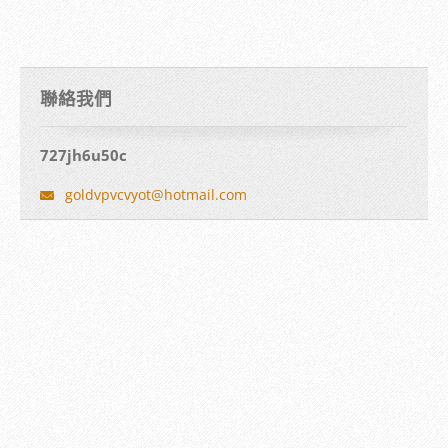
聯絡我們
727jh6u50c
goldvpvc
vyot@hot
mail.com