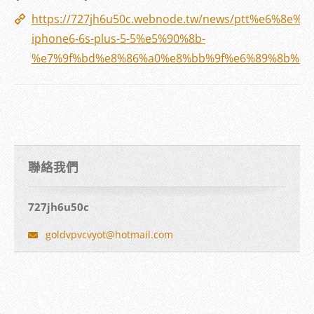
https://727jh6u50c.webnode.tw/news/ptt%e6
iphone6-6s-plus-5-5%e5%90%8b-
%e7%9f%bd%e8%86%a0%e8%bb%9f%e6%89%8b%e6
聯絡我們
727jh6u50c
goldvpvc
vyot@hot
mail.com