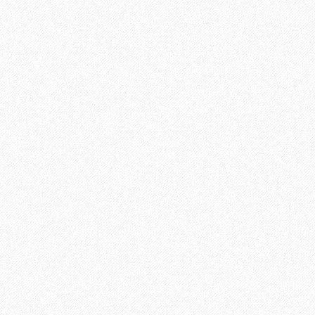
6momo%e5%88%86%e4%ba%ab%e3%80%90apple-
%80%91iphone-
0%e9%87%91%29/