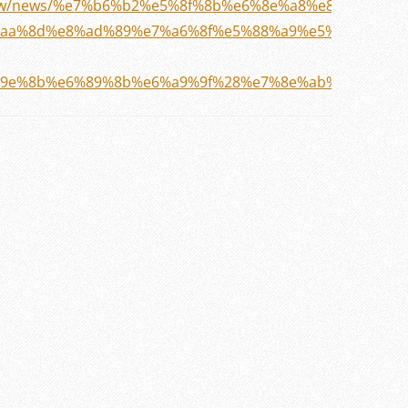
de.tw/news/%e7%b6%b2%e5%8f%8b%e6%8e%a8%e8%96%a
aa%8d%e8%ad%89%e7%a6%8f%e5%88%a9%e5%93%81%e3
9e%8b%e6%89%8b%e6%a9%9f%28%e7%8e%ab%e7%91%b