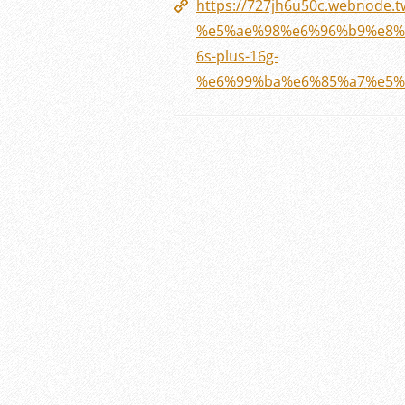
https://727jh6u50c.webno
%e5%ae%98%e6%96%b9%e8%
6s-plus-16g-
%e6%99%ba%e6%85%a7%e5%