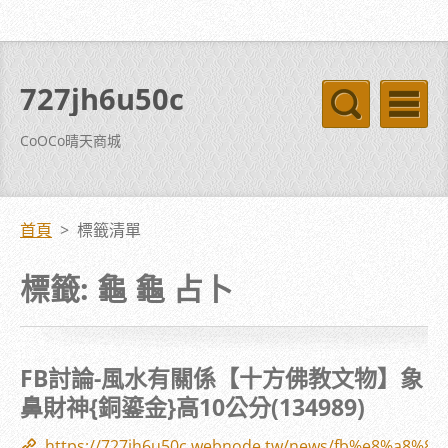
727jh6u50c
CoOCo晴天商城
首頁
>
標籤清單
標籤: 龜 龜 占卜
FB討論-風水有關係【十方佛教文物】象
鼻財神{銅鎏金}高10公分(134989)
https://727jh6u50c.webnode.tw/news/fb%e8%a8%8