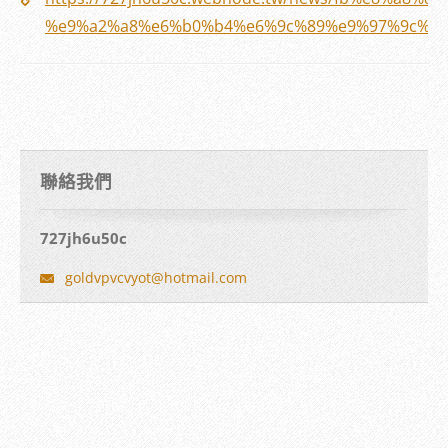
%e9%a2%a8%e6%b0%b4%e6%9c%89%e9%97%9c%e4
聯絡我們
727jh6u50c
goldvpvc
vyot@hot
mail.com