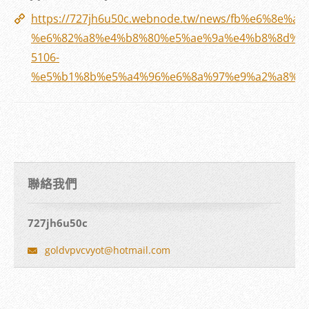
https://727jh6u50c.webnode.tw/news/fb%e6%8e%a
%e6%82%a8%e4%b8%80%e5%ae%9a%e4%b8%8d%e8
5106-
%e5%b1%8b%e5%a4%96%e6%8a%97%e9%a2%a8%e7
聯絡我們
727jh6u50c
goldvpvc
vyot@hot
mail.com