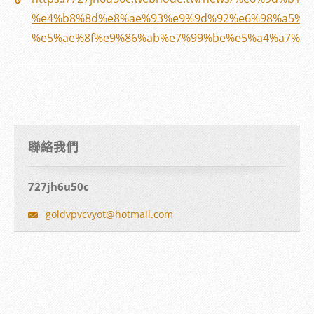
%e4%b8%8d%e8%ae%93%e9%9d%92%e6%98%a5%e
%e5%ae%8f%e9%86%ab%e7%99%be%e5%a4%a7%e8
聯絡我們
727jh6u50c
goldvpvc
vyot@hot
mail.com