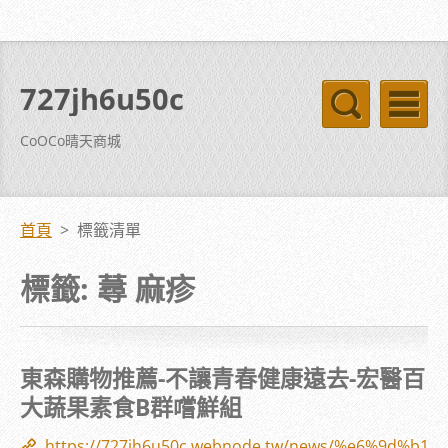
727jh6u50c
CoOCo晴天商城
首頁
>
標籤清單
標籤: 蕁 麻疹
東森購物推薦-不讓青春健康遠去-宏醫百
大蔬果素食B群嚐鮮組
https://727jh6u50c.webnode.tw/news/%e6%9d%