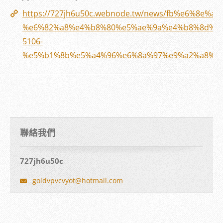
https://727jh6u50c.webnode.tw/news/fb%e6%8e%a
%e6%82%a8%e4%b8%80%e5%ae%9a%e4%b8%8d%e8
5106-
%e5%b1%8b%e5%a4%96%e6%8a%97%e9%a2%a8%e7
聯絡我們
727jh6u50c
goldvpvc
vyot@hot
mail.com