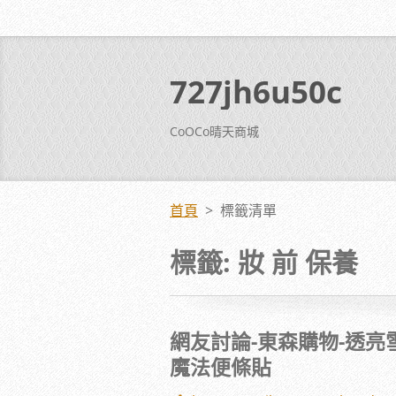
727jh6u50c
CoOCo晴天商城
首頁
>
標籤清單
標籤: 妝 前 保養
網友討論-東森購物-透亮雪
魔法便條貼