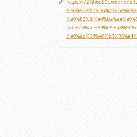
https://727jh6u50c.webno
%e6%9d%b1%e6%a3%ae%e8%
%e9%80%8f%e4%ba%ae%e9%
sui-%e5%ae%89%e5%a8%9c%
%e9%ad%94%e6%b3%95%e4%