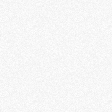
%96%a6%e5%a4%af%e5%93%81anna-