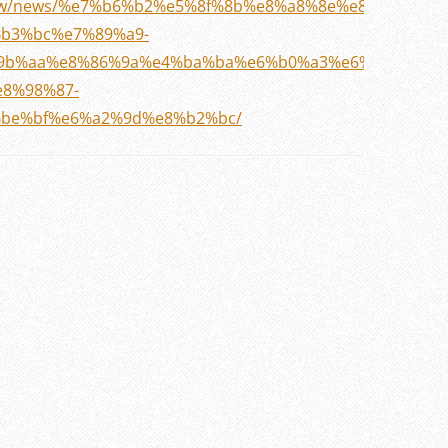
de.tw/news/%e7%b6%b2%e5%8f%8b%e8%a8%8e%e8%ab%96-
b3%bc%e7%89%a9-
9b%aa%e8%86%9a%e4%ba%ba%e6%b0%a3%e6%8e%a8%e8
e8%98%87-
be%bf%e6%a2%9d%e8%b2%bc/