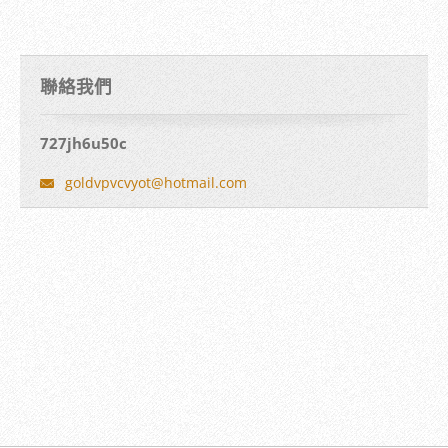
聯絡我們
727jh6u50c
goldvpvc
vyot@hot
mail.com