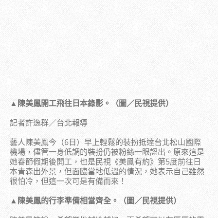
▲陳美鳳開工飛往日本錄影。（圖／民視提供）
記者許逸群／台北報導
藝人陳美鳯今（6日）早上輕鬆的裝扮抵達台北松山國際
機場，儘管一身低調的裝扮仍被粉絲一眼認出。原來這是
她春節假期後開工，也是民視《美鳯有約》第5度前往日
本青森出外景，但面臨當地低溫的情況，她表示自己雖然
很怕冷，但這一次可是有備而來！
▲陳美鳳的行李準備相當齊全。（圖／民視提供）