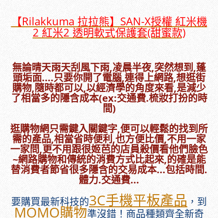
【Rilakkuma 拉拉熊】SAN-X授權 紅米機
2 紅米2 透明軟式保護套(甜蜜款)
無論晴天雨天刮風下雨,凌晨半夜,突然想到,蓬
頭垢面....只要你開了電腦,連得上網路,想逛街
購物,隨時都可以,以經濟學的角度來看,是減少
了相當多的隱含成本(ex:交通費.梳妝打扮的時
間)
逛購物網只需鍵入關鍵字,便可以輕鬆的找到所
需的產品,相當省時便利,也方便比價,不用一家
一家問,更不用跟很姬芭的店員殺價看他們臉色
~網路購物和傳統的消費方式比起來,的確是能
替消費者節省很多隱含的交易成本...包括時間.
體力.交通費...
3C手機平板產品
要購買最新科技的
，到
MOMO購物
準沒錯！商品種類齊全新奇