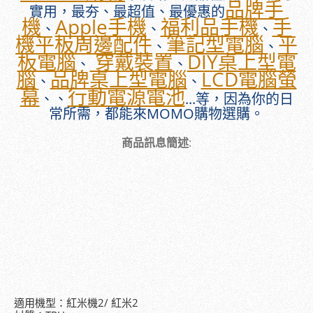
品牌手
實用，最夯、最超值、最優惠的
機
Apple手機
福利品手機
手
、
、
、
機平板周邊配件
筆記型電腦
平
、
、
板電腦
穿戴裝置
DIY桌上型電
、
、
腦
品牌桌上型電腦
LCD電腦螢
、
、
幕
行動電源電池
、、
...等，因為你的日
常所需，都能來MOMO購物選購。
商品訊息簡述
:
適用機型：紅米機2/ 紅米2