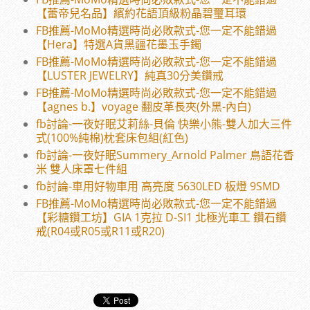
【蕾帝兒名品】繽約花語頂級粉晶碧璽耳環
FB推薦-MoMo精選時尚必敗款式-您一定不能錯過
【Hera】特選A貨黑疆花墨玉手鐲
FB推薦-MoMo精選時尚必敗款式-您一定不能錯過
【LUSTER JEWELRY】純真30分美鑽戒
FB推薦-MoMo精選時尚必敗款式-您一定不能錯過
【agnes b.】voyage 翻皮革長夾(外黑-內白)
fb討論-一夜好眠艾莉絲-貝倫 快樂小熊-雙人加大三件
式(100%純棉)枕套床包組(紅色)
fb討論-一夜好眠Summery_Arnold Palmer 鳥語花香
米 雙人床罩七件組
fb討論-車用好物車用 高亮度 5630LED 板燈 9SMD
FB推薦-MoMo精選時尚必敗款式-您一定不能錯過
【彩糖鑽工坊】GIA 1克拉 D-SI1 北極光車工 鑽石鑽
戒(R04或R05或R11或R20)