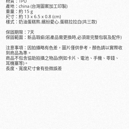
材質：TPU
產地：china (台灣圖案加工印製)
重量：約 15 g
尺寸：約 13 x 6.5 x 0.8 (cm)
樣式：奶油蛋糕熊.繽紛愛心.蛋糕拉拉白(共三款)
保固期限：7天
保固範圍：新品瑕疵(若產品需更換時,必須是完整包裝及配件)
注意事項：因拍攝略有色差，圖片僅供參考，顏色請以實際收
到商品為準。
商品不包含協助拍攝之物品(例如卡片、電池、手機、零錢、
耳機塞等)。
長度、寬度尺寸會有些微誤差