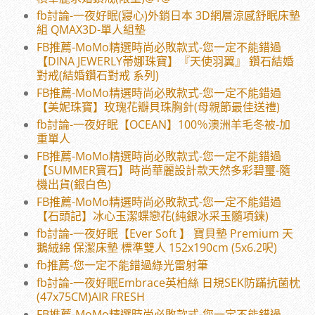
fb討論-一夜好眠(寢心)外銷日本 3D網層涼感舒眠床墊
組 QMAX3D-單人組墊
FB推薦-MoMo精選時尚必敗款式-您一定不能錯過
【DINA JEWERLY蒂娜珠寶】『天使羽翼』 鑽石結婚
對戒(結婚鑽石對戒 系列)
FB推薦-MoMo精選時尚必敗款式-您一定不能錯過
【美妮珠寶】玫瑰花瓣貝珠胸針(母親節最佳送禮)
fb討論-一夜好眠【OCEAN】100％澳洲羊毛冬被-加
重單人
FB推薦-MoMo精選時尚必敗款式-您一定不能錯過
【SUMMER寶石】時尚華麗設計款天然多彩碧璽-隨
機出貨(銀白色)
FB推薦-MoMo精選時尚必敗款式-您一定不能錯過
【石頭記】冰心玉潔蝶戀花(純銀冰采玉髓項鍊)
fb討論-一夜好眠【Ever Soft 】 寶貝墊 Premium 天
鵝絨綿 保潔床墊 標準雙人 152x190cm (5x6.2呎)
fb推薦-您一定不能錯過綠光雷射筆
fb討論-一夜好眠Embrace英柏絲 日規SEK防蹣抗菌枕
(47x75CM)AIR FRESH
FB推薦-MoMo精選時尚必敗款式-您一定不能錯過