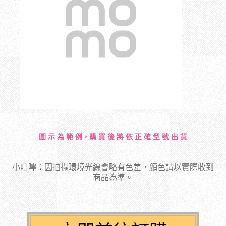
圖 示 為 範 例，購 買 後 將 依 正 確 型 號 出 貨
小叮嚀：因拍攝環境光線會略有色差，顏色請以實際收到
商品為準。