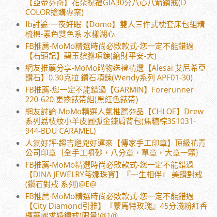
【亞帝芬奇】花朵祝福GIA30分八心八箭鑽戒(D
COLOR搶購專案)
fb討論-一夜好眠【Domo】雙人三件式枕套床包組精
梳棉-素色雙色系 水樣湖心
FB推薦-MoMo精選時尚必敗款式-您一定不能錯過
【石頭記】碧玉貔貅項鍊(納財平安-大)
網友推薦分享-MoMo購物送禮精選【Alesai 艾尼希亞
鑽石】0.30克拉 鑽石項鍊(Wendy系列 APF01-30)
FB推薦-您一定不能錯過【GARMIN】Forerunner
220-620 更換錶帶組(黑紅色錶帶)
網友討論-MoMo精選人氣推薦夯品【CHLOE】Drew
系列荔枝紋小羊皮圓弧金鍊肩背包(焦糖棕3S1031-
944-BDU CARAMEL)
人氣好評-趨吉避兇好運來【傳家手工印章】頂級花青
公司印章｛全手工噴砂，八分章，單章，大章一顆｝
FB推薦-MoMo精選時尚必敗款式-您一定不能錯過
【DINA JEWELRY蒂娜珠寶】『一生相伴』 美鑽對戒
(鑽石對戒 系列)@E@
FB推薦-MoMo精選時尚必敗款式-您一定不能錯過
【City Diamond引雅】『蒙馬特玫瑰』45分淺粉紅香
檳華麗求婚鑽戒(限量)@1@