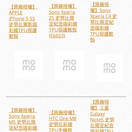
【原廠授
【原廠授權】
【原廠授權】
權】Sony
Sony Xperia
APPLE
Xperia C4 史
Z5 史努比限
iPhone 5-5S
努比限定紀
定紀念版彩繪
史努比電影版
念版彩繪
TPU保護軟殼
彩繪TPU保護
TPU保護軟
(E6653)
軟殼
殼
【原廠授
權】三星
【原廠授權】
【原廠授權】
Galaxy
Sony Xperia
HTC One M8
Note5 史努
M5 史努比限
史努比彩繪
比限定紀念
定紀念版彩繪
TPU手機殼
版彩繪TPU