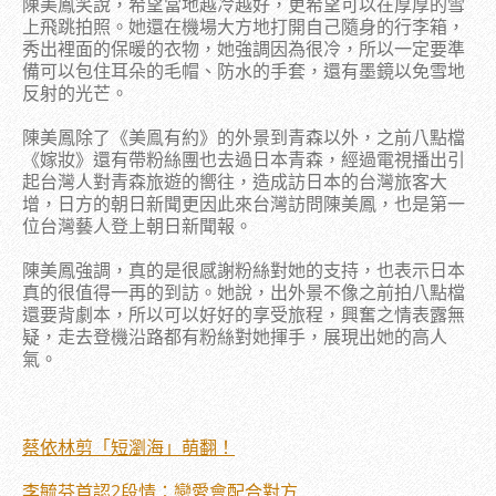
陳美鳳笑說，希望當地越冷越好，更希望可以在厚厚的雪
上飛跳拍照。她還在機場大方地打開自己隨身的行李箱，
秀出裡面的保暖的衣物，她強調因為很冷，所以一定要準
備可以包住耳朵的毛帽、防水的手套，還有墨鏡以免雪地
反射的光芒。
陳美鳳除了《美鳯有約》的外景到青森以外，之前八點檔
《嫁妝》還有帶粉絲團也去過日本青森，經過電視播出引
起台灣人對青森旅遊的嚮往，造成訪日本的台灣旅客大
增，日方的朝日新聞更因此來台灣訪問陳美鳳，也是第一
位台灣藝人登上朝日新聞報。
陳美鳳強調，真的是很感謝粉絲對她的支持，也表示日本
真的很值得一再的到訪。她說，出外景不像之前拍八點檔
還要背劇本，所以可以好好的享受旅程，興奮之情表露無
疑，走去登機沿路都有粉絲對她揮手，展現出她的高人
氣。
蔡依林剪「短瀏海」萌翻！
李毓芬首認2段情：戀愛會配合對方