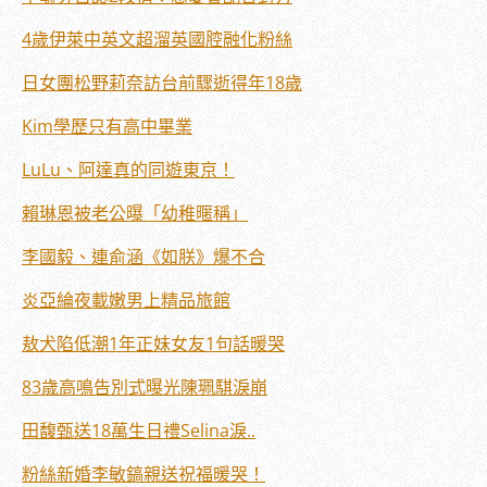
4歲伊萊中英文超溜英國腔融化粉絲
日女團松野莉奈訪台前驟逝得年18歲
Kim學歷只有高中畢業
LuLu、阿達真的同遊東京！
賴琳恩被老公曝「幼稚暱稱」
李國毅、連俞涵《如朕》爆不合
炎亞綸夜載嫩男上精品旅館
敖犬陷低潮1年正妹女友1句話暖哭
83歲高鳴告別式曝光陳珮騏淚崩
田馥甄送18萬生日禮Selina淚..
粉絲新婚李敏鎬親送祝福暖哭！