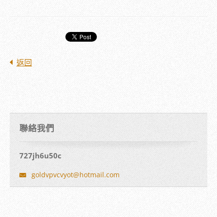
返回
聯絡我們
727jh6u50c
goldvpvc
vyot@hot
mail.com