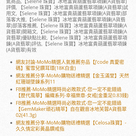
氣商品,【Selene 珠寶】冰地富貴葫蘆翡翠項鍊(A貨翡翠)
評價, 【Selene 珠寶】冰地富貴葫蘆翡翠項鍊(A貨翡翠)試
用文,【Selene 珠寶】冰地富貴葫蘆翡翠項鍊(A貨翡翠)部
落客大推,【Selene 珠寶】冰地富貴葫蘆翡翠項鍊(A貨翡
翠)部落客推薦,【Selene 珠寶】冰地富貴葫蘆翡翠項鍊(A
貨翡翠)開箱文,【Selene 珠寶】冰地富貴葫蘆翡翠項鍊(A
貨翡翠)優缺點比較,【Selene 珠寶】冰地富貴葫蘆翡翠項
鍊(A貨翡翠)評估,【Selene 珠寶】冰地富貴葫蘆翡翠項鍊
(A貨翡翠)有效
網友討論-MoMo精選人氣推薦夯品【J’code 真愛密
碼】蜜雪兒鑽耳環(18K白金)
網友推薦分享-MoMo購物送禮精選【金玉滿堂】天然
紅珊瑚墜鍊系列11
FB推薦-MoMo精選時尚必敗款式-您一定不能錯過
【歷代風華】編織系列-幸福樂章-女戒(金重足0.83錢)
FB推薦-MoMo精選時尚必敗款式-您一定不能錯過
【GemMaker頑石睛萃】自在觀音冰地芙蓉A貨翡翠
02(41.3g)
網友推薦分享-MoMo購物送禮精選【Celosa珠寶】-
久久情定彩黃晶鑽戒指