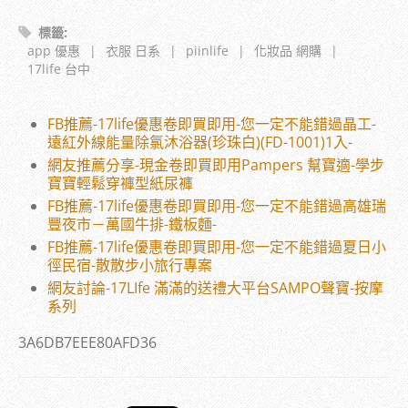
標籤
:
app 優惠
|
衣服 日系
|
piinlife
|
化妝品 網購
|
17life 台中
FB推薦-17life優惠卷即買即用-您一定不能錯過晶工-
遠紅外線能量除氯沐浴器(珍珠白)(FD-1001)1入-
網友推薦分享-現金卷即買即用Pampers 幫寶適-學步
寶寶輕鬆穿褲型紙尿褲
FB推薦-17life優惠卷即買即用-您一定不能錯過高雄瑞
豐夜市－萬國牛排-鐵板麵-
FB推薦-17life優惠卷即買即用-您一定不能錯過夏日小
徑民宿-散散步小旅行專案
網友討論-17LIfe 滿滿的送禮大平台SAMPO聲寶-按摩
系列
3A6DB7EEE80AFD36