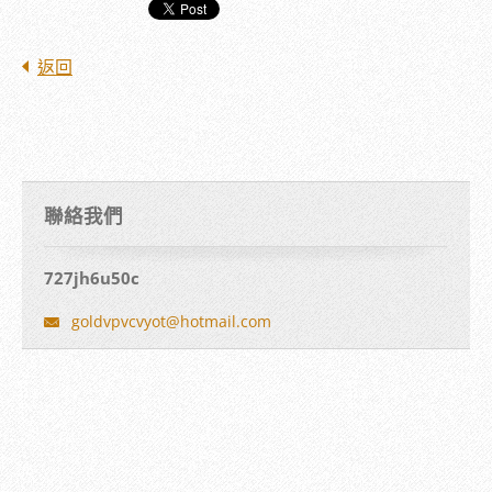
返回
聯絡我們
727jh6u50c
goldvpvc
vyot@hot
mail.com