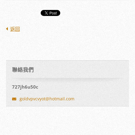
返回
聯絡我們
727jh6u50c
goldvpvc
vyot@hot
mail.com